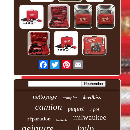
nettoyage
devilbiss
complet
camion
paquet
u-pol
milwaukee
réparation
batterie
peinture
hvlp