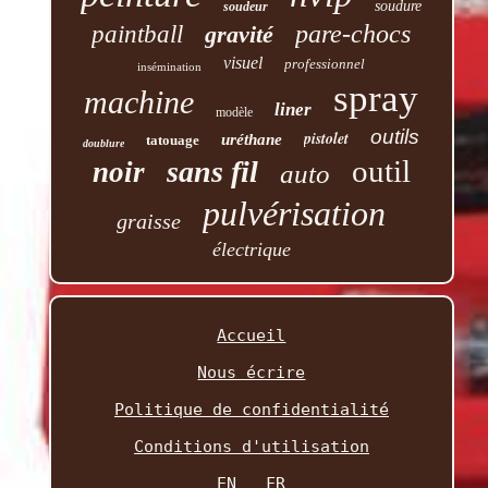
soudure
soudeur
pare-chocs
paintball
gravité
visuel
professionnel
insémination
spray
machine
liner
modèle
outils
pistolet
uréthane
tatouage
doublure
outil
sans fil
noir
auto
pulvérisation
graisse
électrique
Accueil
Nous écrire
Politique de confidentialité
Conditions d'utilisation
EN
FR