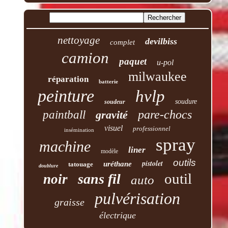
nettoyage
devilbiss
complet
camion
paquet
u-pol
milwaukee
réparation
batterie
peinture
hvlp
soudure
soudeur
pare-chocs
paintball
gravité
visuel
professionnel
insémination
spray
machine
liner
modèle
outils
pistolet
uréthane
tatouage
doublure
outil
sans fil
noir
auto
pulvérisation
graisse
électrique