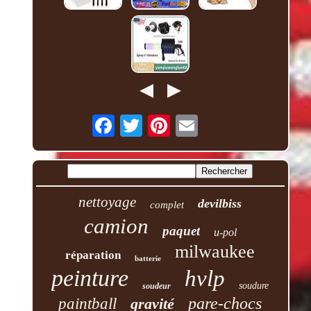
nettoyage
devilbiss
complet
camion
paquet
u-pol
milwaukee
réparation
batterie
peinture
hvlp
soudure
soudeur
pare-chocs
paintball
gravité