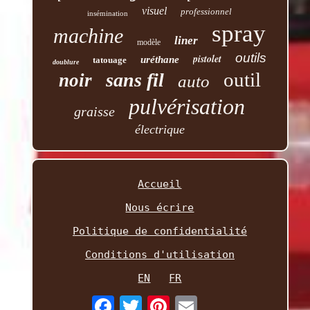
visuel
professionnel
insémination
spray
machine
liner
modèle
outils
pistolet
uréthane
tatouage
doublure
outil
sans fil
noir
auto
pulvérisation
graisse
électrique
Accueil
Nous écrire
Politique de confidentialité
Conditions d'utilisation
EN
FR