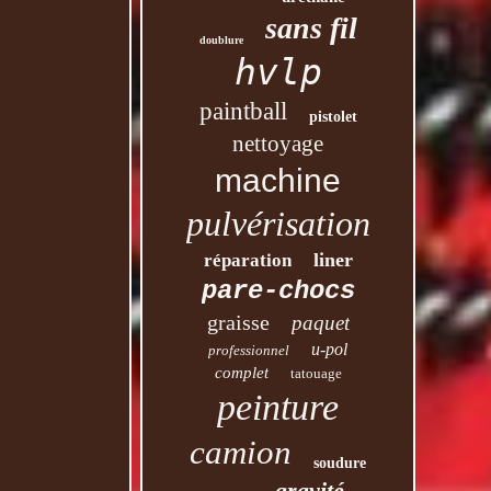
sans fil
doublure
hvlp
paintball
pistolet
nettoyage
machine
pulvérisation
liner
réparation
pare-chocs
graisse
paquet
u-pol
professionnel
complet
tatouage
peinture
camion
soudure
gravité