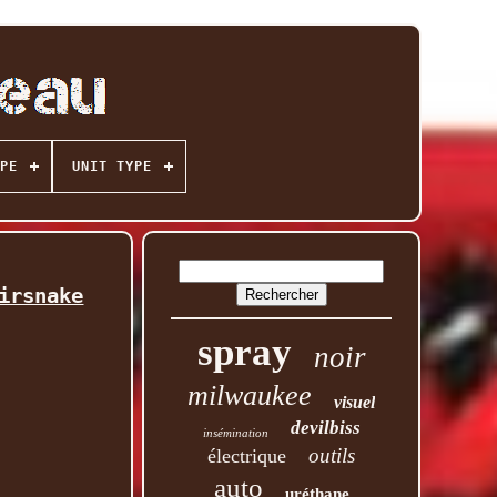
PE
UNIT TYPE
irsnake
spray
noir
milwaukee
visuel
devilbiss
insémination
outils
électrique
auto
uréthane