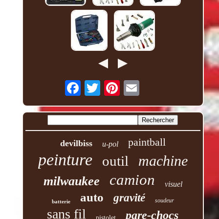
paintball
devilbiss
u-pol
peinture
machine
outil
camion
milwaukee
visuel
auto
gravité
soudeur
batterie
sans fil
pare-chocs
pistolet