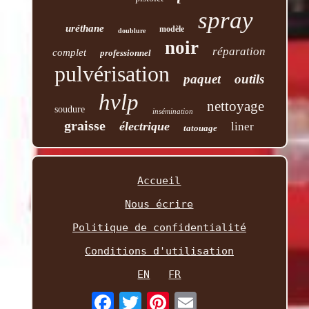
spray
uréthane
modèle
doublure
noir
réparation
complet
professionnel
pulvérisation
paquet
outils
hvlp
nettoyage
soudure
insémination
graisse
électrique
liner
tatouage
Accueil
Nous écrire
Politique de confidentialité
Conditions d'utilisation
EN
FR