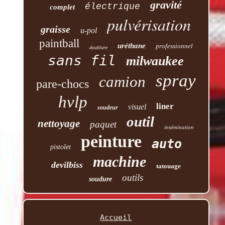
gravité
électrique
complet
pulvérisation
graisse
u-pol
paintball
uréthane
professionnel
doublure
sans fil
milwaukee
spray
camion
pare-chocs
hvlp
liner
visuel
soudeur
outil
nettoyage
paquet
insémination
peinture
auto
pistolet
machine
devilbiss
tatouage
outils
soudure
Accueil