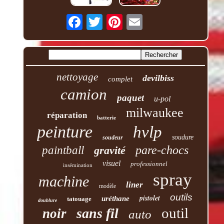
nettoyage
devilbiss
complet
camion
paquet
u-pol
milwaukee
réparation
batterie
peinture
hvlp
soudure
soudeur
pare-chocs
paintball
gravité
visuel
professionnel
insémination
spray
machine
liner
modèle
outils
pistolet
uréthane
tatouage
doublure
outil
sans fil
noir
auto