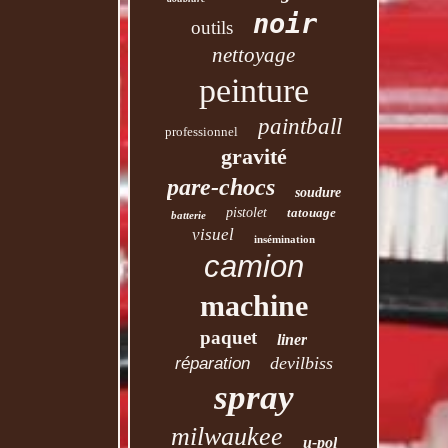
noir
outils
nettoyage
peinture
paintball
professionnel
gravité
pare-chocs
soudure
pistolet
tatouage
batterie
visuel
insémination
camion
machine
paquet
liner
devilbiss
réparation
spray
milwaukee
u-pol