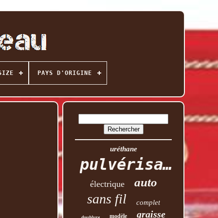
SIZE
PAYS D'ORIGINE
uréthane
pulvérisation
auto
électrique
sans fil
complet
graisse
modèle
doublure