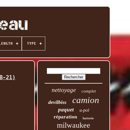
LENGTH
TYPE
B-21)
nettoyage
complet
camion
devilbiss
paquet
u-pol
réparation
batterie
milwaukee