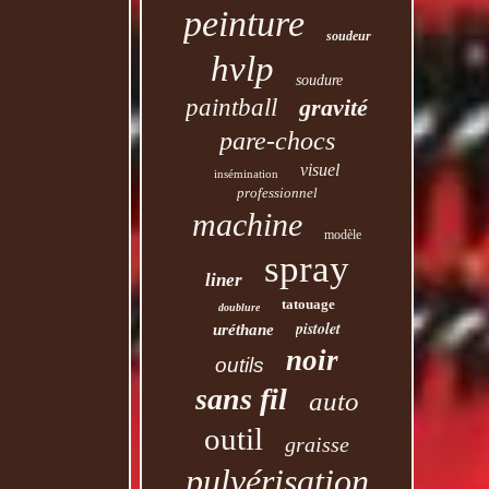
peinture
soudeur
hvlp
soudure
paintball
gravité
pare-chocs
visuel
insémination
professionnel
machine
modèle
spray
liner
tatouage
doublure
pistolet
uréthane
noir
outils
sans fil
auto
outil
graisse
pulvérisation