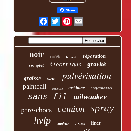
Share
noir
réparation
modèle
batterie
gravité
électrique
complet
pulvérisation
graisse
u-pol
paintball
uréthane
professionnel
doublure
sans fil
milwaukee
spray
camion
pare-chocs
hvlp
liner
visuel
soudeur