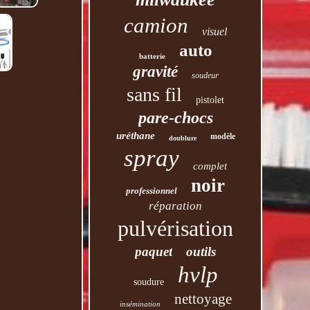
camion
visuel
auto
batterie
gravité
soudeur
sans fil
pistolet
pare-chocs
uréthane
modèle
doublure
spray
complet
noir
professionnel
réparation
pulvérisation
paquet
outils
hvlp
soudure
nettoyage
insémination