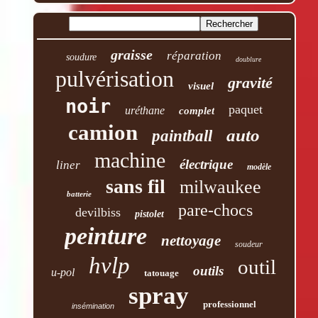
graisse
réparation
soudure
doublure
pulvérisation
gravité
visuel
noir
paquet
uréthane
complet
camion
auto
paintball
machine
électrique
liner
modèle
sans fil
milwaukee
batterie
pare-chocs
devilbiss
pistolet
peinture
nettoyage
soudeur
hvlp
outil
outils
u-pol
tatouage
spray
professionnel
insémination