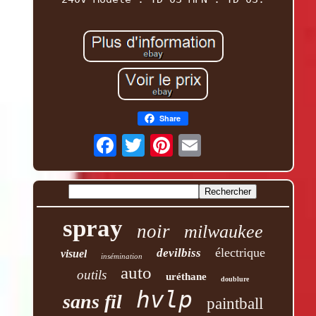
Share
spray
noir
milwaukee
électrique
devilbiss
visuel
insémination
auto
outils
uréthane
doublure
hvlp
sans fil
paintball