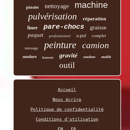
machine
nettoyage
pistolet
pulvérisation
réparation
pare-chocs
graisse
liner
paquet
u-pol
complet
professionnel
peinture
camion
tatouage
gravité
soudure
soudeur
modèle
batterie
outil
Accueil
Nous écrire
Politique de confidentialité
Conditions d'utilisation
EN
FR