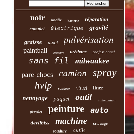
noir
réparation
modèle
batterie
gravité
électrique
complet
pulvérisation
graisse
u-pol
paintball
uréthane
professionnel
doublure
sans fil
milwaukee
spray
camion
pare-chocs
hvlp
liner
visuel
soudeur
outil
nettoyage
paquet
insémination
peinture
auto
pistolet
machine
devilbiss
tatouage
outils
soudure