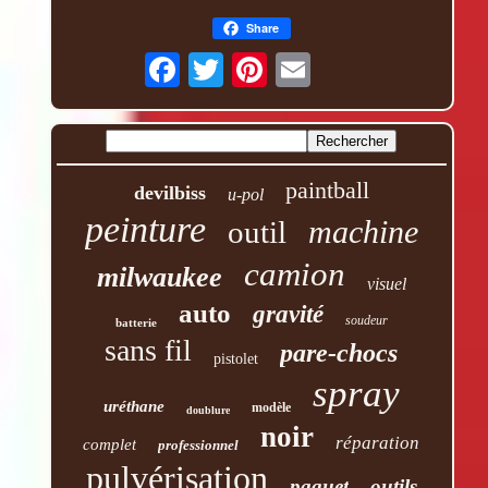
Share
paintball
devilbiss
u-pol
peinture
machine
outil
camion
milwaukee
visuel
auto
gravité
soudeur
batterie
sans fil
pare-chocs
pistolet
spray
uréthane
modèle
doublure
noir
réparation
complet
professionnel
pulvérisation
paquet
outils