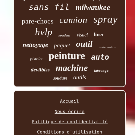
sans fil
milwaukee
spray
camion
pare-chocs
hvlp
liner
visuel
soudeur
outil
nettoyage
paquet
insémination
peinture
auto
pistolet
machine
devilbiss
tatouage
outils
soudure
Accueil
Nous écrire
Politique de confidentialité
Conditions d'utilisation