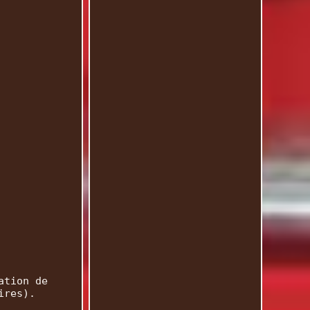
ation de
ires).