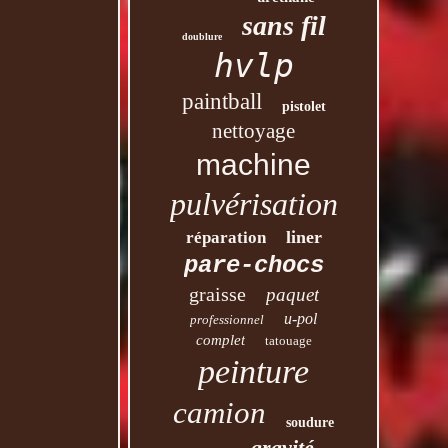
sans fil
doublure
hvlp
paintball
pistolet
nettoyage
machine
pulvérisation
liner
réparation
pare-chocs
graisse
paquet
u-pol
professionnel
complet
tatouage
peinture
camion
soudure
gravité