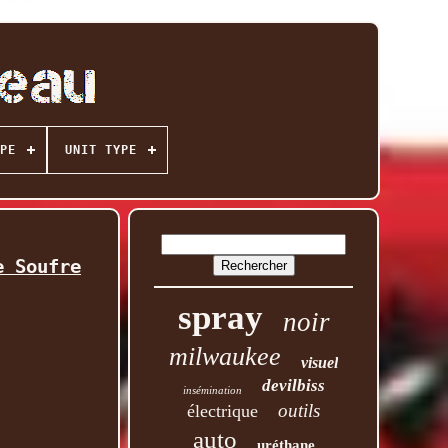
PE
UNIT TYPE
e Soufre
spray
noir
milwaukee
visuel
devilbiss
insémination
outils
électrique
auto
uréthane