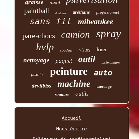
graisse
u-pol
paintball
uréthane
professionnel
doublure
sans fil
milwaukee
spray
camion
pare-chocs
hvlp
liner
visuel
soudeur
outil
nettoyage
paquet
insémination
peinture
auto
pistolet
machine
devilbiss
tatouage
outils
soudure
Accueil
Nous écrire