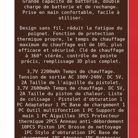
Grande capacité de batterie, double
charge de batterie et de rechange.
Prise en main confortable, facile à
utiliser.
Design sans fil, réduit la fatigue du
poignet. Fonction de protection
thermique propre, le temps de chauffage
maximum du chauffage est de 10S, plus
efficace et sécurisé. Clé de chauffage
à 360° stéréo, contrôle de pointe
précis, remplissage 3D plus complet.
3,7V 2200mAh Temps de chauffage.
Tension de sortie AC 100V-240V. DC 5V,
2A Taille de l'aiguille du pistolet.
3,7V 2600mAh Temps de chauffage. DC 5V,
2A Taille du piston de chaleur. Liste
de colisage : Pistolet d'obturation 1
PC Adaptateur 1 PC Base de chargement 1
PC Outil multifonction 1 PC Support de
main 1 PC Aiguilles 3PCS Protecteur
thermique 2PCS Anneau anti-débordement
10PCS Piston 1PC Brosse de nettoyage
1PC Stylo d'obturation 1PC Base de
chargement 1PC Adopter 1PC Batteries