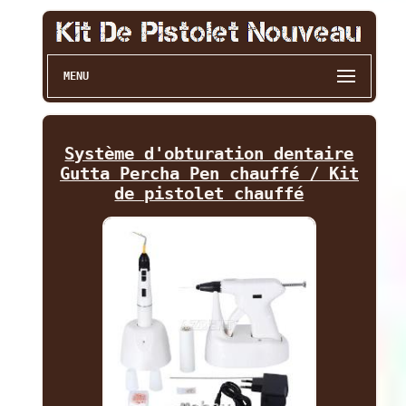
MENU
Système d'obturation dentaire
Gutta Percha Pen chauffé / Kit
de pistolet chauffé