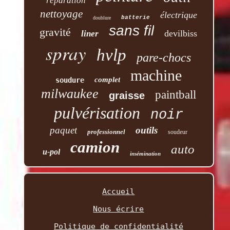
réparation
nettoyage
électrique
batterie
doublure
sans fil
gravité
devilbiss
liner
spray
hvlp
pare-chocs
machine
complet
soudure
milwaukee
paintball
graisse
pulvérisation
noir
paquet
outils
professionnel
soudeur
camion
auto
u-pol
insémination
Accueil
Nous écrire
Politique de confidentialité