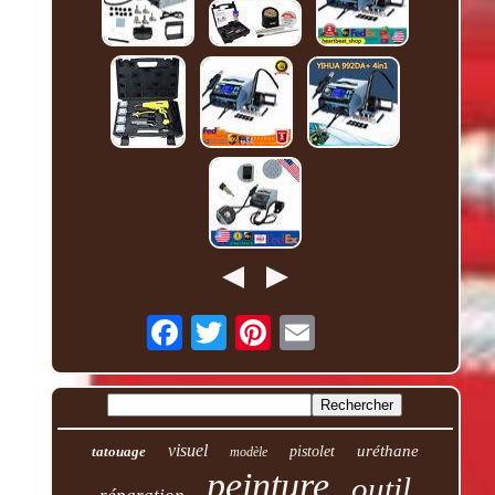
visuel
uréthane
tatouage
pistolet
modèle
peinture
outil