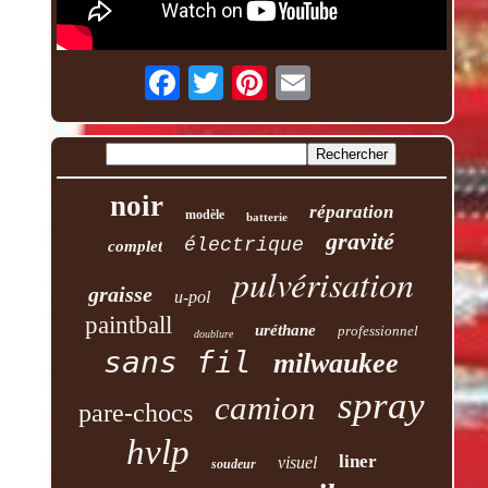
noir
réparation
modèle
batterie
gravité
électrique
complet
pulvérisation
graisse
u-pol
paintball
uréthane
professionnel
doublure
sans fil
milwaukee
spray
camion
pare-chocs
hvlp
liner
visuel
soudeur