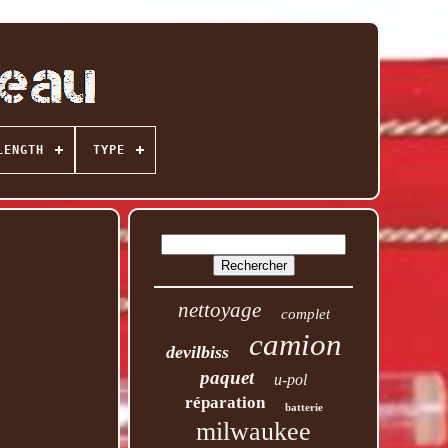
LENGTH
TYPE
nettoyage
complet
camion
devilbiss
paquet
u-pol
réparation
batterie
milwaukee