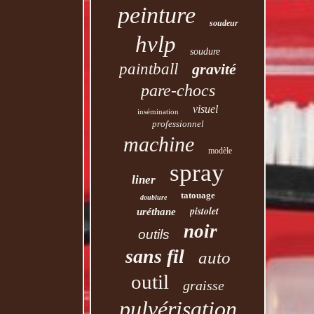
peinture
soudeur
hvlp
soudure
paintball
gravité
pare-chocs
visuel
insémination
professionnel
machine
modèle
spray
liner
tatouage
doublure
pistolet
uréthane
noir
outils
sans fil
auto
outil
graisse
pulvérisation