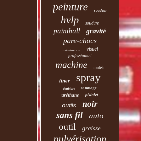
peinture
soudeur
hvlp
soudure
paintball
gravité
pare-chocs
visuel
insémination
professionnel
machine
modèle
spray
liner
tatouage
doublure
pistolet
uréthane
noir
outils
sans fil
auto
outil
graisse
pulvérisation