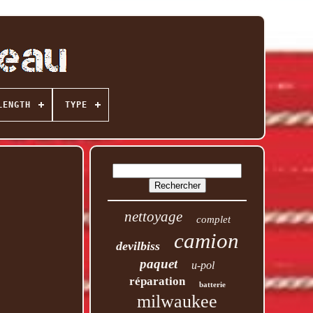
LENGTH
TYPE
nettoyage
complet
camion
devilbiss
paquet
u-pol
réparation
batterie
milwaukee