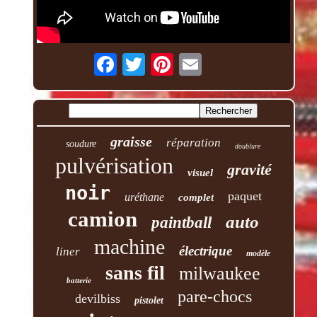
graisse
réparation
soudure
doublure
pulvérisation
gravité
visuel
noir
paquet
uréthane
complet
camion
auto
paintball
machine
électrique
liner
modèle
sans fil
milwaukee
batterie
pare-chocs
devilbiss
pistolet