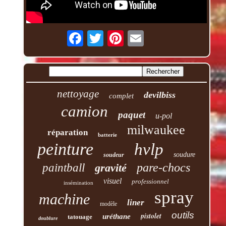
nettoyage
devilbiss
complet
camion
paquet
u-pol
milwaukee
réparation
batterie
peinture
hvlp
soudure
soudeur
pare-chocs
paintball
gravité
visuel
professionnel
insémination
spray
machine
liner
modèle
outils
pistolet
uréthane
tatouage
doublure