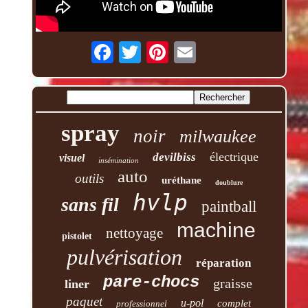
spray
noir
milwaukee
électrique
devilbiss
visuel
insémination
auto
outils
uréthane
doublure
hvlp
sans fil
paintball
machine
nettoyage
pistolet
pulvérisation
réparation
pare-chocs
graisse
liner
paquet
u-pol
complet
professionnel