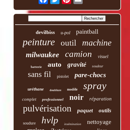
paintball
devilbiss
u-pol
peinture
machine
outil
camion
milwaukee
visuel
auto
gravité
soudeur
batterie
sans fil
pare-chocs
pistolet
spray
uréthane
modèle
doublure
noir
réparation
complet
professionnel
pulvérisation
paquet
outils
hvlp
nettoyage
soudure
insémination