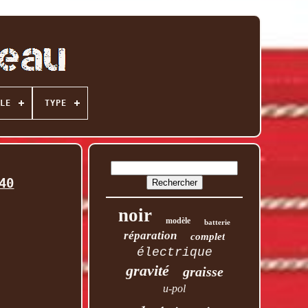
LE
TYPE
40
noir
modèle
batterie
réparation
complet
électrique
gravité
graisse
u-pol