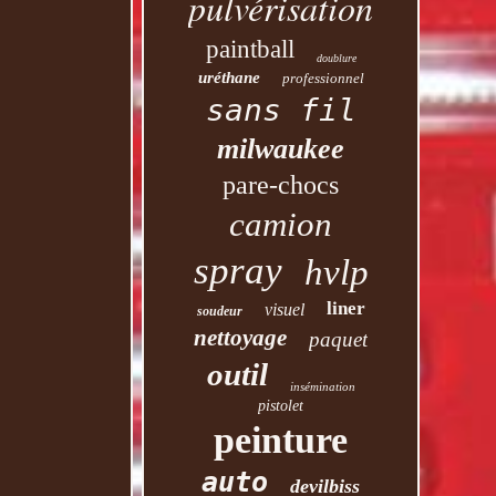
pulvérisation
paintball
doublure
uréthane
professionnel
sans fil
milwaukee
pare-chocs
camion
spray
hvlp
liner
visuel
soudeur
nettoyage
paquet
outil
insémination
pistolet
peinture
auto
devilbiss