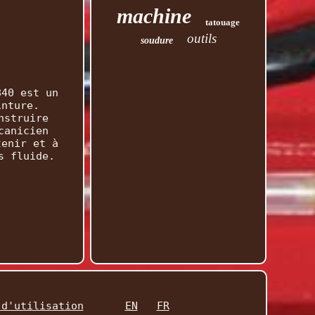
machine
tatouage
outils
soudure
840 est un
inture.
nstruire
canicien
tenir et à
s fluide.
 d'utilisation
EN
FR