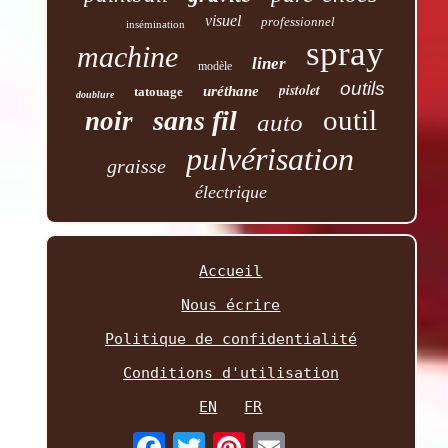
visuel
professionnel
insémination
spray
machine
liner
modèle
outils
pistolet
uréthane
tatouage
doublure
outil
sans fil
noir
auto
pulvérisation
graisse
électrique
Accueil
Nous écrire
Politique de confidentialité
Conditions d'utilisation
EN
FR