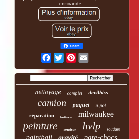
commande.
Share
nettoyage
devilbiss
complet
camion
paquet
u-pol
milwaukee
réparation
batterie
peinture
hvlp
soudure
soudeur
pare-chocs
paintball
gravité