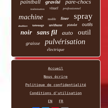
pare-chocs
paintball
gravité
visuel
professionnel
insémination
spray
machine
liner
modèle
outils
pistolet
uréthane
tatouage
doublure
outil
sans fil
noir
auto
pulvérisation
graisse
électrique
Accueil
Nous écrire
Politique de confidentialité
Conditions d'utilisation
EN
FR