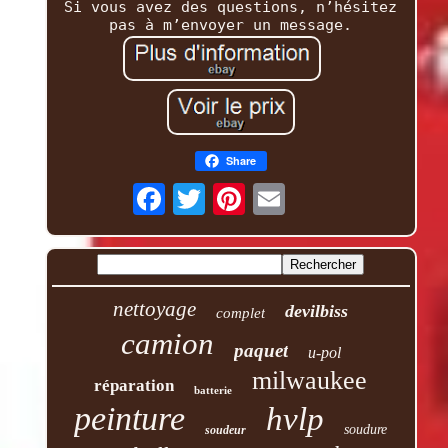
Si vous avez des questions, n’hésitez
pas à m’envoyer un message.
Share
nettoyage
devilbiss
complet
camion
paquet
u-pol
milwaukee
réparation
batterie
peinture
hvlp
soudure
soudeur