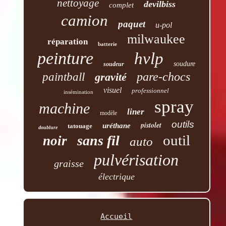
nettoyage
devilbiss
complet
camion
paquet
u-pol
milwaukee
réparation
batterie
peinture
hvlp
soudure
soudeur
pare-chocs
paintball
gravité
visuel
professionnel
insémination
spray
machine
liner
modèle
outils
pistolet
uréthane
tatouage
doublure
outil
sans fil
noir
auto
pulvérisation
graisse
électrique
Accueil