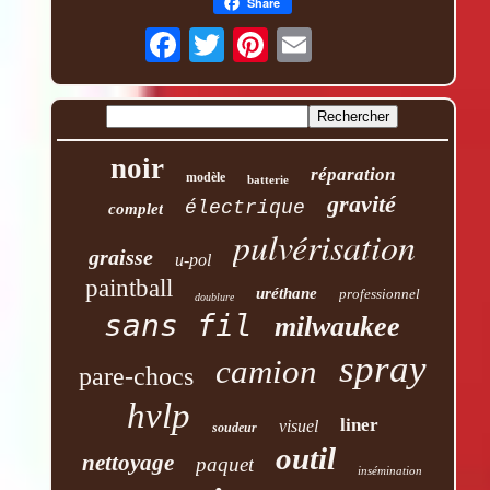
Share
noir
réparation
modèle
batterie
gravité
électrique
complet
pulvérisation
graisse
u-pol
paintball
uréthane
professionnel
doublure
sans fil
milwaukee
spray
camion
pare-chocs
hvlp
liner
visuel
soudeur
outil
nettoyage
paquet
insémination