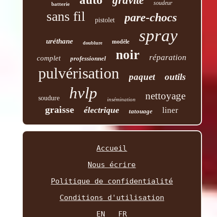
gravité
soudeur
batterie
sans fil
pare-chocs
pistolet
spray
uréthane
modèle
doublure
noir
réparation
complet
professionnel
pulvérisation
paquet
outils
hvlp
nettoyage
soudure
insémination
graisse
électrique
liner
tatouage
Accueil
Nous écrire
Politique de confidentialité
Conditions d'utilisation
EN
FR