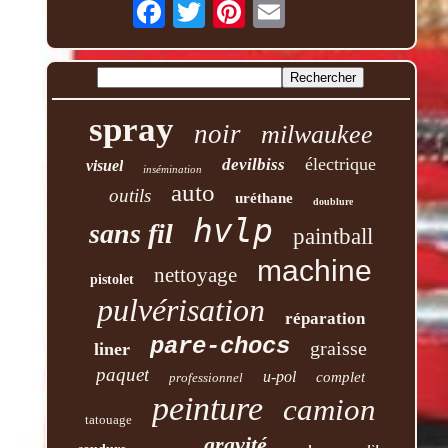
spray
noir
milwaukee
électrique
devilbiss
visuel
insémination
auto
outils
uréthane
doublure
hvlp
sans fil
paintball
machine
nettoyage
pistolet
pulvérisation
réparation
pare-chocs
graisse
liner
paquet
u-pol
complet
professionnel
peinture
camion
tatouage
gravité