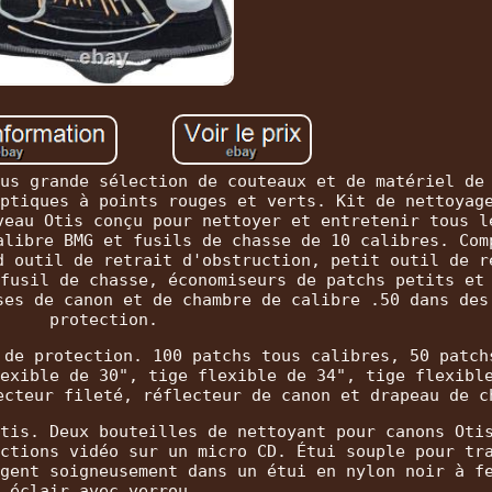
us grande sélection de couteaux et de matériel de
ptiques à points rouges et verts. Kit de nettoyag
veau Otis conçu pour nettoyer et entretenir tous l
alibre BMG et fusils de chasse de 10 calibres. Com
d outil de retrait d'obstruction, petit outil de r
fusil de chasse, économiseurs de patchs petits et
ses de canon et de chambre de calibre .50 dans des
protection.
 de protection. 100 patchs tous calibres, 50 patch
exible de 30", tige flexible de 34", tige flexibl
ecteur fileté, réflecteur de canon et drapeau de c
tis. Deux bouteilles de nettoyant pour canons Oti
ctions vidéo sur un micro CD. Étui souple pour tr
gent soigneusement dans un étui en nylon noir à f
éclair avec verrou.