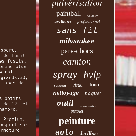
pulvérisation
paintball
doublure
uréthane
professionnel
sans fil
milwaukee
pare-chocs
 sport.
e de fusil
camion
es fusils,
prend plus
spray
etrait
hvlp
 grands.30,
 tubes de
liner
visuel
soudeur
nettoyage
paquet
s petits
outil
e de 12" et
insémination
hambre.
pistolet
peinture
s Premium.
ansport sur
ermeture
auto
devilbiss