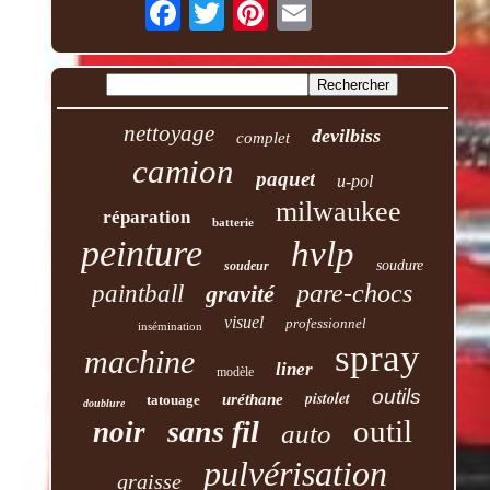
nettoyage
devilbiss
complet
camion
paquet
u-pol
milwaukee
réparation
batterie
peinture
hvlp
soudure
soudeur
pare-chocs
paintball
gravité
visuel
professionnel
insémination
spray
machine
liner
modèle
outils
pistolet
uréthane
tatouage
doublure
outil
sans fil
noir
auto
pulvérisation
graisse