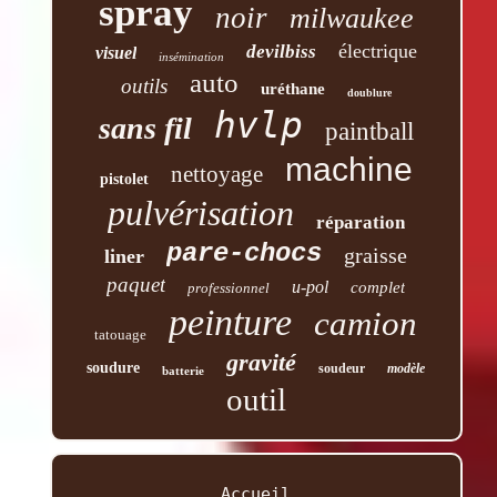
spray
noir
milwaukee
électrique
devilbiss
visuel
insémination
auto
outils
uréthane
doublure
hvlp
sans fil
paintball
machine
nettoyage
pistolet
pulvérisation
réparation
pare-chocs
graisse
liner
paquet
u-pol
complet
professionnel
peinture
camion
tatouage
gravité
soudure
soudeur
modèle
batterie
outil
Accueil