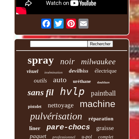
spray
noir
milwaukee
électrique
devilbiss
visuel
insémination
auto
outils
uréthane
doublure
hvlp
sans fil
paintball
machine
nettoyage
pistolet
pulvérisation
réparation
pare-chocs
graisse
liner
paquet
u-pol
complet
professionnel