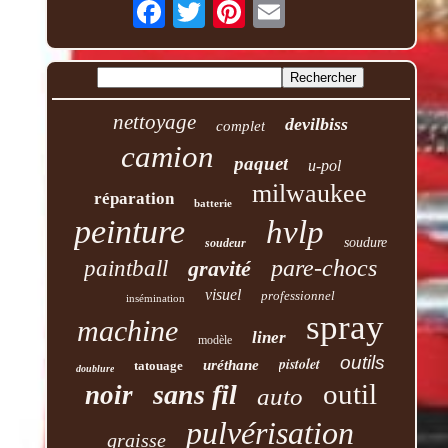
nettoyage
devilbiss
complet
camion
paquet
u-pol
milwaukee
réparation
batterie
peinture
hvlp
soudure
soudeur
pare-chocs
paintball
gravité
visuel
professionnel
insémination
spray
machine
liner
modèle
outils
pistolet
uréthane
tatouage
doublure
outil
sans fil
noir
auto
pulvérisation
graisse