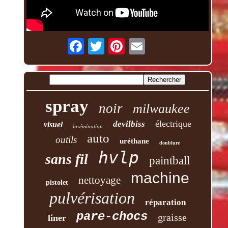
spray
noir
milwaukee
électrique
devilbiss
visuel
insémination
auto
outils
uréthane
doublure
hvlp
sans fil
paintball
machine
nettoyage
pistolet
pulvérisation
réparation
pare-chocs
graisse
liner