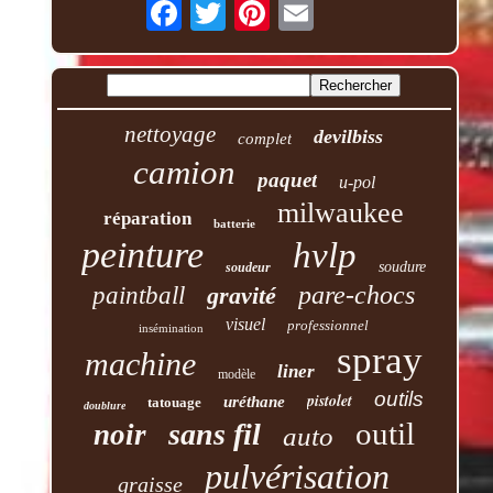
nettoyage
devilbiss
complet
camion
paquet
u-pol
milwaukee
réparation
batterie
peinture
hvlp
soudure
soudeur
pare-chocs
paintball
gravité
visuel
professionnel
insémination
spray
machine
liner
modèle
outils
pistolet
uréthane
tatouage
doublure
outil
sans fil
noir
auto
pulvérisation
graisse