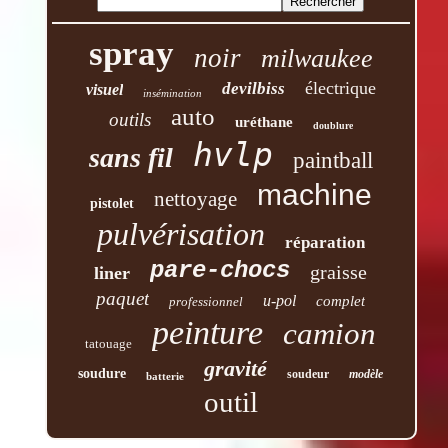
spray
noir
milwaukee
électrique
devilbiss
visuel
insémination
auto
outils
uréthane
doublure
hvlp
sans fil
paintball
machine
nettoyage
pistolet
pulvérisation
réparation
pare-chocs
graisse
liner
paquet
u-pol
complet
professionnel
peinture
camion
tatouage
gravité
soudure
soudeur
modèle
batterie
outil