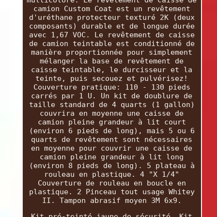
multicolore. Le revêtement de caisse de
camion Custom Coat est un revêtement
d'uréthane protecteur texturé 2K (deux
composants) durable et de longue durée
avec 1,67 VOC. Le revêtement de caisse
de camion teintable est conditionné de
manière proportionnée pour simplement
mélanger la base de revêtement de
caisse teintable, le durcisseur et la
teinte, puis secouez et pulvérisez!
Couverture pratique: 110 - 130 pieds
carrés par 1 U. Un kit de doublure de
taille standard de 4 quarts (1 gallon)
couvrira en moyenne une caisse de
camion pleine grandeur à lit court
(environ 6 pieds de long), mais 5 ou 6
quarts de revêtement sont nécessaires
en moyenne pour couvrir une caisse de
camion pleine grandeur à lit long
(environ 8 pieds de long). 5 plateau à
rouleau en plastique. 4 "X 1/4"
Couverture de rouleau en boucle en
plastique. 2 Pinceau tout usage Whitey
II. Tampon abrasif moyen 3M 6x9.
Kit pré-teinté jaune de sécurité. Kit