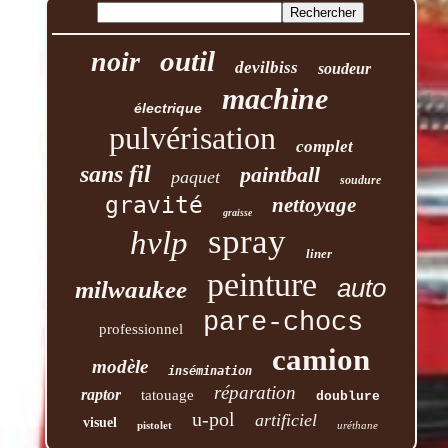
outil
noir
devilbiss
soudeur
machine
électrique
pulvérisation
complet
sans fil
paintball
paquet
soudure
gravité
nettoyage
graisse
spray
hvlp
liner
peinture
auto
milwaukee
pare-chocs
professionnel
camion
modèle
insémination
réparation
raptor
tatouage
doublure
u-pol
artificiel
visuel
pistolet
uréthane