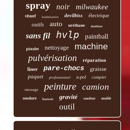
spray
noir
milwaukee
électrique
devilbiss
visuel
insémination
auto
outils
uréthane
doublure
hvlp
sans fil
paintball
machine
nettoyage
pistolet
pulvérisation
réparation
pare-chocs
graisse
liner
paquet
u-pol
complet
professionnel
peinture
camion
tatouage
gravité
soudure
soudeur
modèle
batterie
outil