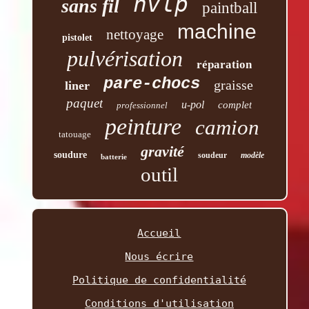
hvlp
sans fil
paintball
machine
nettoyage
pistolet
pulvérisation
réparation
pare-chocs
graisse
liner
paquet
u-pol
complet
professionnel
peinture
camion
tatouage
gravité
soudure
soudeur
modèle
batterie
outil
Accueil
Nous écrire
Politique de confidentialité
Conditions d'utilisation