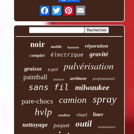
noir
réparation
modèle
batterie
gravité
électrique
complet
pulvérisation
graisse
u-pol
paintball
uréthane
professionnel
doublure
sans fil
milwaukee
spray
camion
pare-chocs
hvlp
liner
visuel
soudeur
outil
nettoyage
paquet
insémination