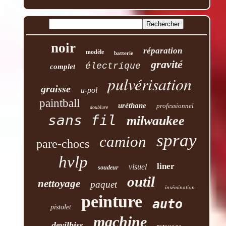
noir
réparation
modèle
batterie
gravité
électrique
complet
pulvérisation
graisse
u-pol
paintball
uréthane
professionnel
doublure
sans fil
milwaukee
spray
camion
pare-chocs
hvlp
liner
visuel
soudeur
outil
nettoyage
paquet
insémination
peinture
auto
pistolet
machine
devilbiss