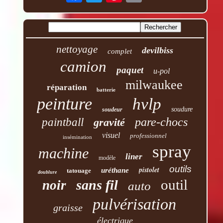
nettoyage
devilbiss
complet
camion
paquet
u-pol
milwaukee
réparation
batterie
peinture
hvlp
soudure
soudeur
pare-chocs
paintball
gravité
visuel
professionnel
insémination
spray
machine
liner
modèle
outils
pistolet
uréthane
tatouage
doublure
outil
sans fil
noir
auto
pulvérisation
graisse
électrique