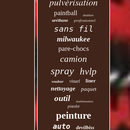
pulvérisation
paintball
doublure
uréthane
professionnel
sans fil
milwaukee
pare-chocs
camion
spray
hvlp
liner
visuel
soudeur
nettoyage
paquet
outil
insémination
pistolet
peinture
auto
devilbiss