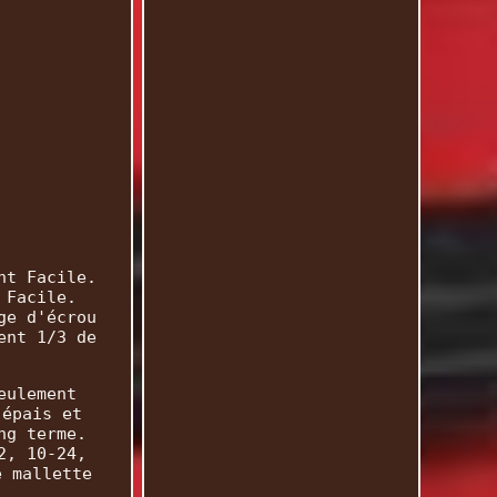
nt Facile.
 Facile.
ge d'écrou
ent 1/3 de
eulement
 épais et
ng terme.
2, 10-24,
e mallette