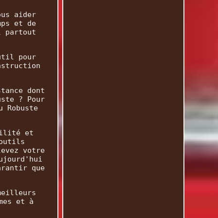
ous aider
mps et de
l partout
util pour
nstruction
stance dont
uste ? Pour
u Robuste
ilité et
outils
levez votre
ujourd'hui
arantir que
meilleurs
mes et à