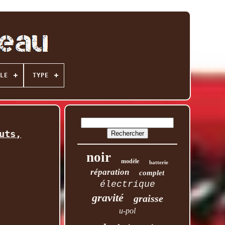
LE
TYPE
uts,
noir
modèle
batterie
réparation
complet
électrique
gravité
graisse
u-pol