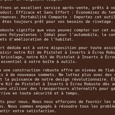
frons un excellent service après-vente, prêts à v
oduit. Efficace et Sans Effort : Économisez du te
rmances. Portabilité Compacte : Emportez cet outi
 êtes toujours prêt pour vos besoins de rivetage.
obuste signifie que vous pouvez compter sur cet o
ons Polyvalentes : Idéal pour l'automobile, la co
ets d'amélioration de l'habitat.
rt dédiée est à votre disposition pour toute assi
oisir notre Kit de Pistolet à Inserts à Écrou Rob
 bricolage, notre Kit de Pistolet à Inserts à Écro
 essentiel à votre boîte à outils.
à une construction robuste offre un niveau de fiab
ts à de nouveaux sommets. Ne luttez plus avec des 
t la puissance de notre design révolutionnaire. É
re Kit de Pistolet à Inserts à Écrou Robuste dès a
ons utiliser des transporteurs alternatifs pour g
rrive en toute sécurité et à temps.
ts pour nous. Nous nous efforçons de fournir les 
es. Nous sommes engagés à résoudre tous les problè
antir votre satisfaction.