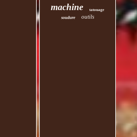
machine
tatouage
outils
soudure