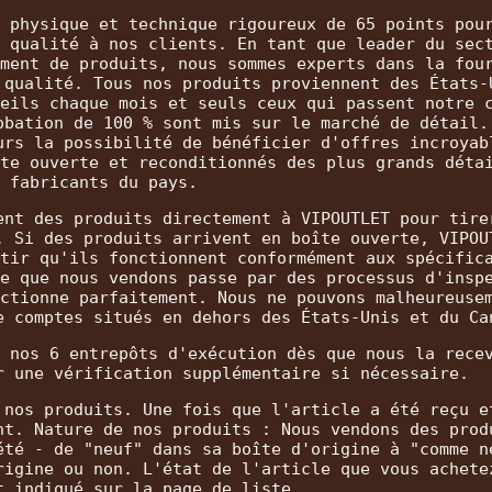
 physique et technique rigoureux de 65 points pou
 qualité à nos clients. En tant que leader du sec
ment de produits, nous sommes experts dans la fou
 qualité. Tous nos produits proviennent des États-
eils chaque mois et seuls ceux qui passent notre 
obation de 100 % sont mis sur le marché de détail.
urs la possibilité de bénéficier d'offres incroyab
te ouverte et reconditionnés des plus grands déta
fabricants du pays.
ent des produits directement à VIPOUTLET pour tire
. Si des produits arrivent en boîte ouverte, VIPOU
tir qu'ils fonctionnent conformément aux spécific
e que nous vendons passe par des processus d'insp
ctionne parfaitement. Nous ne pouvons malheureuse
e comptes situés en dehors des États-Unis et du Ca
 nos 6 entrepôts d'exécution dès que nous la rece
r une vérification supplémentaire si nécessaire.
 nos produits. Une fois que l'article a été reçu e
nt. Nature de nos produits : Nous vendons des prod
été - de "neuf" dans sa boîte d'origine à "comme n
rigine ou non. L'état de l'article que vous achete
t indiqué sur la page de liste.