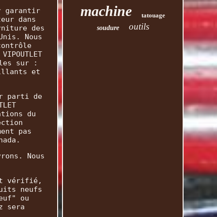
machine
r garantir
tatouage
teur dans
outils
rniture des
soudure
Unis. Nous
contrôle
 VIPOUTLET
les sur :
illants et
r parti de
TLET
ations du
ection
ment pas
nada.
vrons. Nous
t vérifié,
uits neufs
euf" ou
z sera