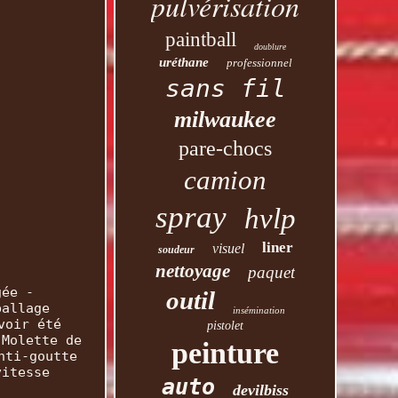
pulvérisation
paintball
doublure
uréthane
professionnel
sans fil
milwaukee
pare-chocs
camion
spray
hvlp
liner
visuel
soudeur
nettoyage
paquet
gée -
outil
ballage
insémination
voir été
pistolet
 Molette de
peinture
nti-goutte
vitesse
auto
devilbiss