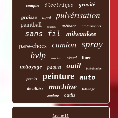
gravité
électrique
complet
pulvérisation
graisse
u-pol
paintball
uréthane
professionnel
doublure
sans fil
milwaukee
spray
camion
pare-chocs
hvlp
liner
visuel
soudeur
outil
nettoyage
paquet
insémination
peinture
auto
pistolet
machine
devilbiss
tatouage
outils
soudure
Accueil